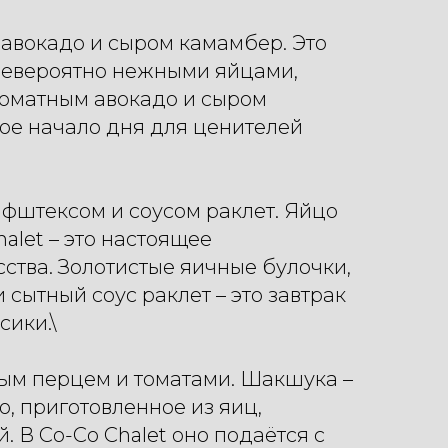
 авокадо и сыром камамбер. Это
невероятно нежными яйцами,
роматным авокадо и сыром
ое начало дня для ценителей
фштексом и соусом раклет. Яйцо
alet – это настоящее
ства. Золотистые яичные булочки,
сытный соус раклет – это завтрак
сики.\
ным перцем и томатами. Шакшука –
о, приготовленное из яиц,
. В Co-Co Chalet оно подаётся с