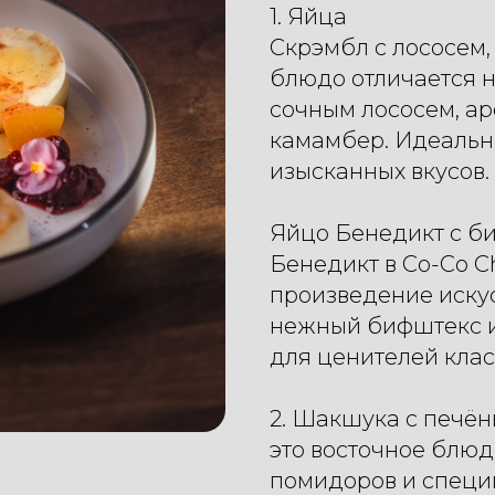
1. Яйца
Скрэмбл с лососем,
блюдо отличается 
сочным лососем, а
камамбер. Идеальн
изысканных вкусов.
Яйцо Бенедикт с би
Бенедикт в Co-Co Ch
произведение искус
нежный бифштекс и 
для ценителей клас
2. Шакшука с печё
это восточное блюд
помидоров и специй