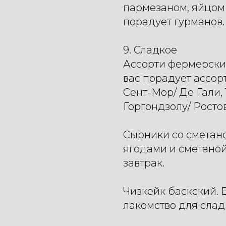
пармезаном, яйцом
порадует гурманов.
9. Сладкое
Ассорти фермерских
вас порадует ассор
Сент-Мор/ Де Гали,
Горгондзолу/ Росто
Сырники со сметан
ягодами и сметаной
завтрак.
Чизкейк баскский. 
лакомство для слад