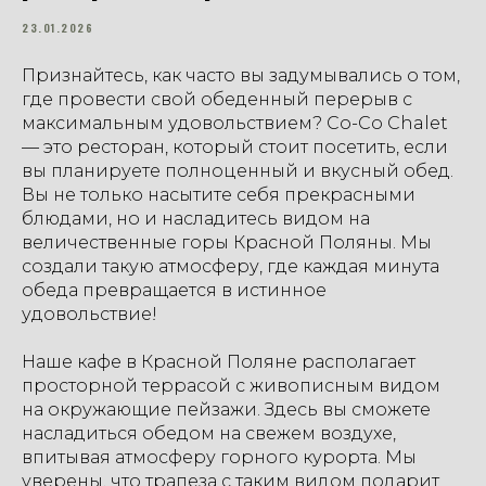
23.01.2026
Признайтесь, как часто вы задумывались о том,
где провести свой обеденный перерыв с
максимальным удовольствием? Со-Со Chalet
— это ресторан, который стоит посетить, если
вы планируете полноценный и вкусный обед.
Вы не только насытите себя прекрасными
блюдами, но и насладитесь видом на
величественные горы Красной Поляны. Мы
создали такую атмосферу, где каждая минута
обеда превращается в истинное
удовольствие!
Наше кафе в Красной Поляне располагает
просторной террасой с живописным видом
на окружающие пейзажи. Здесь вы сможете
насладиться обедом на свежем воздухе,
впитывая атмосферу горного курорта. Мы
уверены, что трапеза с таким видом подарит