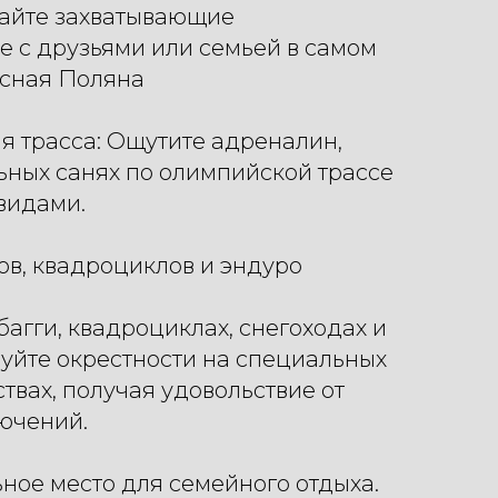
тайте захватывающие
 с друзьями или семьей в самом
асная Поляна
я трасса: Ощутите адреналин,
ьных санях по олимпийской трассе
видами.
дов, квадроциклов и эндуро
багги, квадроциклах, снегоходах и
уйте окрестности на специальных
твах, получая удовольствие от
ючений.
ьное место для семейного отдыха.