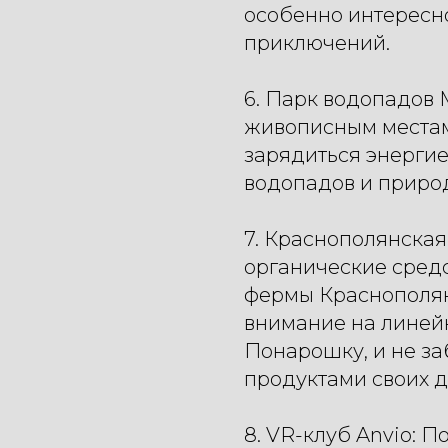
особенно интересн
приключений.
6. Парк водопадов 
живописным местам
зарядиться энерги
водопадов и приро
7. Краснополянская
органические средс
фермы Краснополян
внимание на линейк
Понарошку, и не з
продуктами своих д
8. VR-клуб Anvio: П