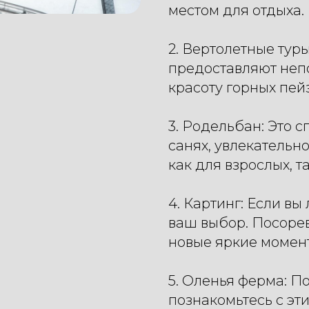
местом для отдыха.
2. Вертолетные тур
предоставляют неп
красоту горных пей
3. Родельбан: Это 
санях, увлекательн
как для взрослых, т
4. Картинг: Если вы
ваш выбор. Посорев
новые яркие момен
5. Оленья ферма: П
познакомьтесь с э