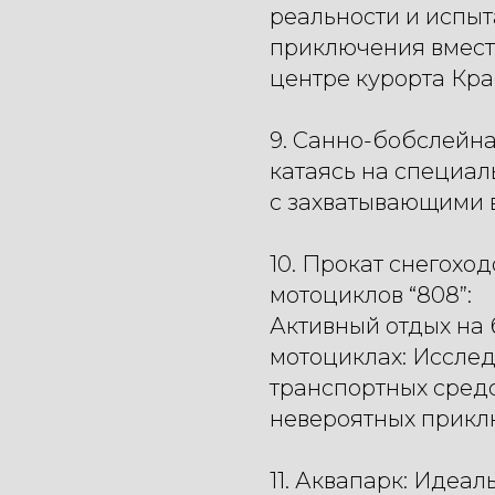
реальности и испы
приключения вместе
центре курорта Кр
9. Санно-бобслейна
катаясь на специал
с захватывающими 
10. Прокат снегохо
мотоциклов “808”:
Активный отдых на 
мотоциклах: Исслед
транспортных средс
невероятных прикл
11. Аквапарк: Идеал