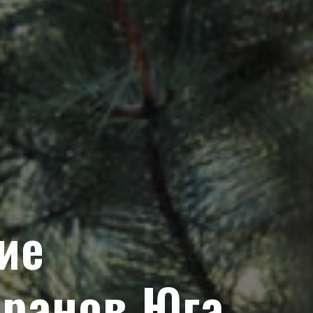
ие
оранов Юга