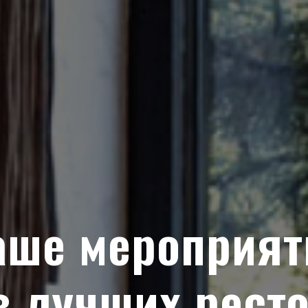
аше мероприят
з лучших рест