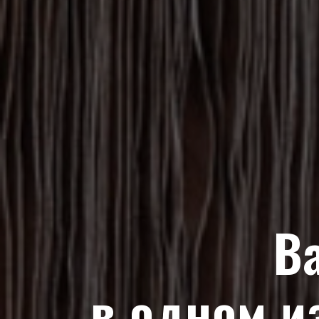
В
в одном и